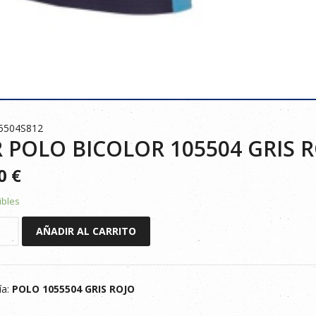
5504S812
 POLO BICOLOR 105504 GRIS R
90
€
ibles
AÑADIR AL CARRITO
R
ía:
POLO 1055504 GRIS ROJO