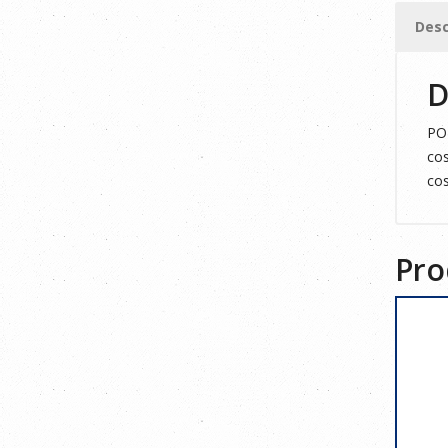
S
Desc
cantid
D
POL
cos
cos
Pro