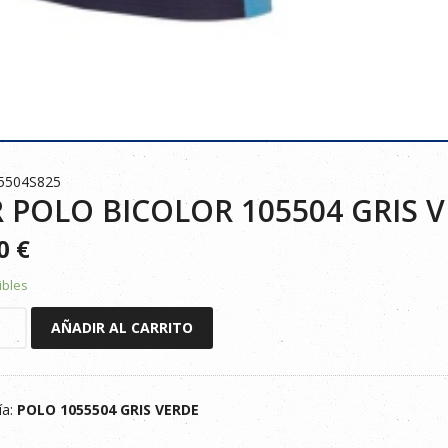
5504S825
 POLO BICOLOR 105504 GRIS V
90
€
ibles
AÑADIR AL CARRITO
R
ía:
POLO 1055504 GRIS VERDE