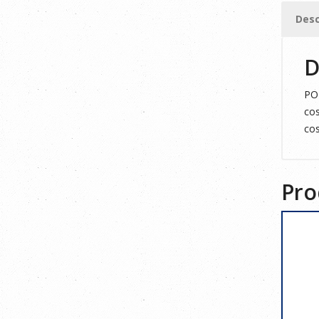
S
Desc
cantid
D
POL
cos
cos
Pro