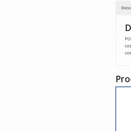
S
Desc
cantid
D
POL
cos
cos
Pro