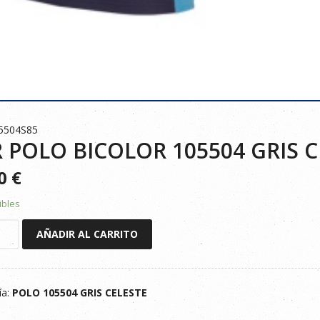
5504S85
 POLO BICOLOR 105504 GRIS C
90
€
ibles
AÑADIR AL CARRITO
R
ía:
POLO 105504 GRIS CELESTE
E