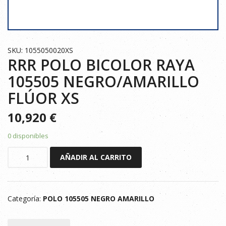
SKU: 1055050020XS
RRR POLO BICOLOR RAYA
105505 NEGRO/AMARILLO
FLÚOR XS
10,920
€
0 disponibles
RRR
AÑADIR AL CARRITO
POLO
BICOLOR
RAYA
Categoría:
POLO 105505 NEGRO AMARILLO
105505
NEGRO/AMARILLO
FLÚOR