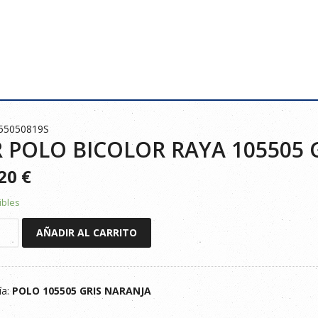
55050819S
 POLO BICOLOR RAYA 105505 
920
€
ibles
AÑADIR AL CARRITO
R
ía:
POLO 105505 GRIS NARANJA
ARANJA