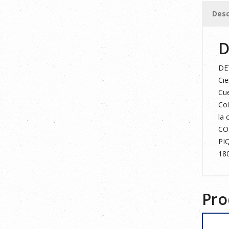
FLÚOR
Desc
S
cantid
D
DE
Cie
Cue
Col
la 
CO
PI
18
Pro