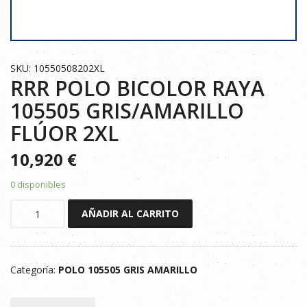
SKU: 10550508202XL
RRR POLO BICOLOR RAYA
105505 GRIS/AMARILLO
FLÚOR 2XL
10,920
€
0 disponibles
RRR
AÑADIR AL CARRITO
POLO
BICOLOR
RAYA
Categoría:
POLO 105505 GRIS AMARILLO
105505
GRIS/AMARILLO
FLÚOR