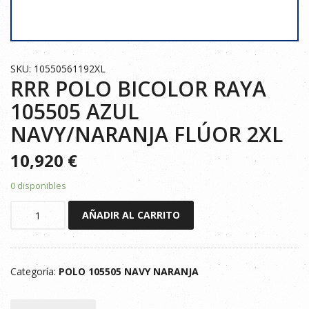
SKU: 10550561192XL
RRR POLO BICOLOR RAYA
105505 AZUL
NAVY/NARANJA FLÚOR 2XL
10,920
€
0 disponibles
RRR
AÑADIR AL CARRITO
POLO
BICOLOR
RAYA
Categoría:
POLO 105505 NAVY NARANJA
105505
AZUL
NAVY/NARANJA