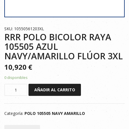
SKU: 10550561203XL
RRR POLO BICOLOR RAYA
105505 AZUL
NAVY/AMARILLO FLÚOR 3XL
10,920
€
0 disponibles
RRR
AÑADIR AL CARRITO
POLO
BICOLOR
RAYA
Categoría:
POLO 105505 NAVY AMARILLO
105505
AZUL
NAVY/AMARILLO