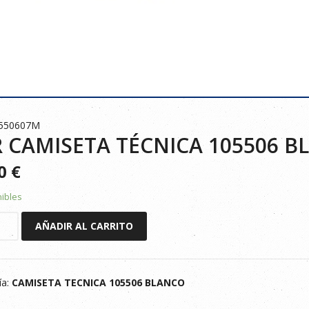
0550607M
 CAMISETA TÉCNICA 105506 
00
€
nibles
AÑADIR AL CARRITO
TA
A
ía:
CAMISETA TECNICA 105506 BLANCO
O