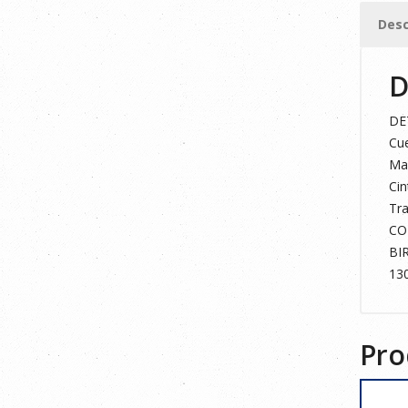
cantid
Desc
D
DE
Cue
Man
Cin
Tra
CO
BI
13
Pro