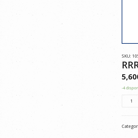
SKU: 1
RRR
5,6
-4 dispo
RRR
CAMISE
TÉCNIC
105506
Categor
BLANC
M