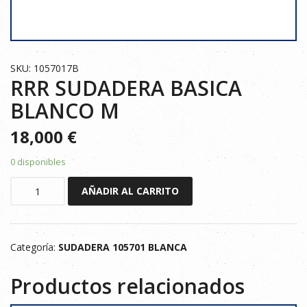
SKU: 1057017B
RRR SUDADERA BASICA
BLANCO M
18,000
€
0 disponibles
RRR
AÑADIR AL CARRITO
SUDADERA
BASICA
BLANCO
Categoría:
SUDADERA 105701 BLANCA
M
cantidad
Productos relacionados