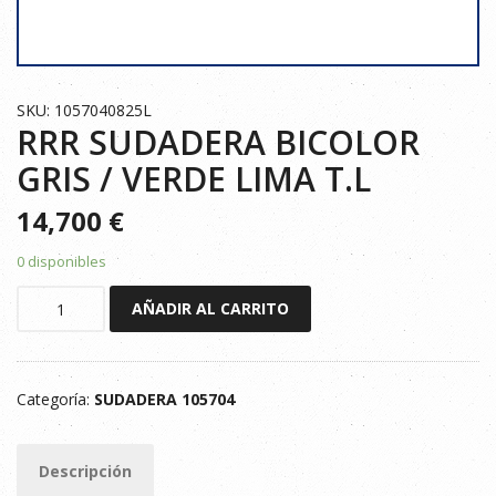
SKU: 1057040825L
RRR SUDADERA BICOLOR
GRIS / VERDE LIMA T.L
14,700
€
0 disponibles
RRR
AÑADIR AL CARRITO
SUDADERA
BICOLOR
GRIS
Categoría:
SUDADERA 105704
/
VERDE
LIMA
Descripción
T.L