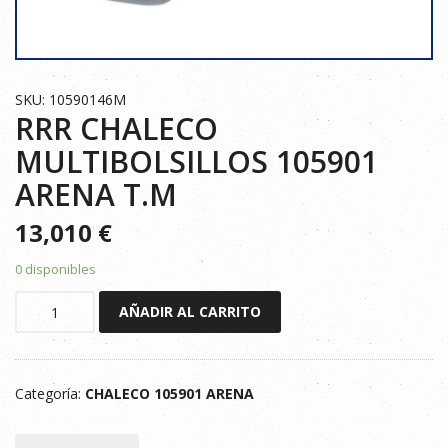
SKU: 10590146M
RRR CHALECO
MULTIBOLSILLOS 105901
ARENA T.M
13,010
€
0 disponibles
RRR
AÑADIR AL CARRITO
CHALECO
MULTIBOLSILLOS
105901
Categoría:
CHALECO 105901 ARENA
ARENA
T.M
cantidad