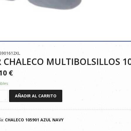
5901612XL
 CHALECO MULTIBOLSILLOS 10
010
€
ibles
AÑADIR AL CARRITO
CO
OLSILLOS
ía:
CHALECO 105901 AZUL NAVY