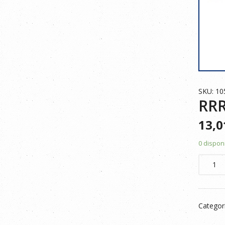
SKU: 10
RRR
13,
0 dispon
RRR
CHALE
MULTIB
105901
Categor
AZUL
NAVY