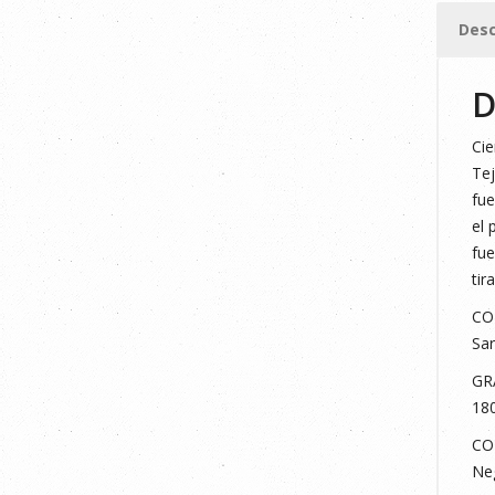
2XL
Desc
cantid
D
Cie
Tej
fue
el 
fue
tir
CO
Sar
GR
18
CO
Neg