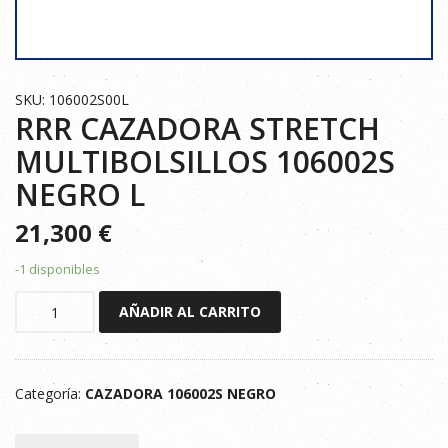
SKU: 106002S00L
RRR CAZADORA STRETCH
MULTIBOLSILLOS 106002S
NEGRO L
21,300
€
-1 disponibles
RRR
AÑADIR AL CARRITO
CAZADORA
STRETCH
MULTIBOLSILLOS
Categoría:
CAZADORA 106002S NEGRO
106002S
NEGRO
L