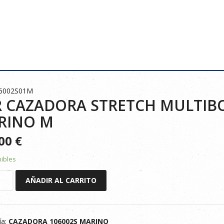
06002S01M
 CAZADORA STRETCH MULTIBO
RINO M
300
€
nibles
AÑADIR AL CARRITO
ORA
CH
OLSILLOS
ía:
CAZADORA 106002S MARINO
S