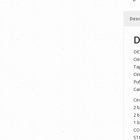
AZUL
MARIN
Desc
M
cantid
D
DE
Cie
Tap
Cin
Puñ
Can
Cin
2 b
2 b
1 b
CO
ST