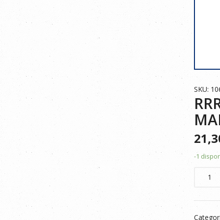
SKU: 1
RRR
MA
21,
-1 dispo
RRR
CAZAD
STRET
MULTIB
Categor
106002