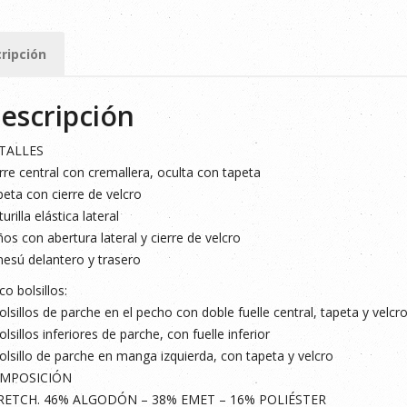
O
ripción
ad
escripción
TALLES
rre central con cremallera, oculta con tapeta
eta con cierre de velcro
turilla elástica lateral
os con abertura lateral y cierre de velcro
esú delantero y trasero
co bolsillos:
olsillos de parche en el pecho con doble fuelle central, tapeta y velcr
olsillos inferiores de parche, con fuelle inferior
olsillo de parche en manga izquierda, con tapeta y velcro
MPOSICIÓN
RETCH. 46% ALGODÓN – 38% EMET – 16% POLIÉSTER