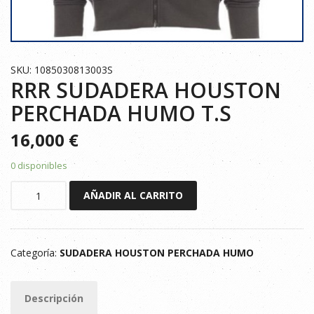
SKU: 1085030813003S
RRR SUDADERA HOUSTON
PERCHADA HUMO T.S
16,000
€
0 disponibles
RRR
AÑADIR AL CARRITO
SUDADERA
HOUSTON
PERCHADA
Categoría:
SUDADERA HOUSTON PERCHADA HUMO
HUMO
T.S
cantidad
Descripción