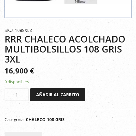
SKU: 1088XL8
RRR CHALECO ACOLCHADO
MULTIBOLSILLOS 108 GRIS
3XL
16,900
€
0 disponibles
RRR
AÑADIR AL CARRITO
CHALECO
ACOLCHADO
MULTIBOLSILLOS
Categoría:
CHALECO 108 GRIS
108
GRIS
3XL