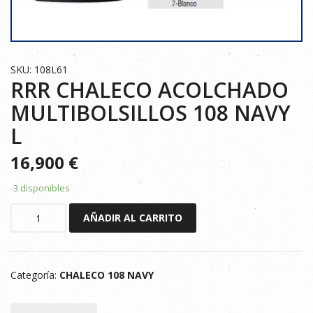
SKU: 108L61
RRR CHALECO ACOLCHADO
MULTIBOLSILLOS 108 NAVY
L
16,900
€
-3 disponibles
RRR
AÑADIR AL CARRITO
CHALECO
ACOLCHADO
MULTIBOLSILLOS
Categoría:
CHALECO 108 NAVY
108
NAVY
L