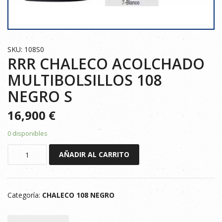
SKU: 108S0
RRR CHALECO ACOLCHADO
MULTIBOLSILLOS 108
NEGRO S
16,900
€
0 disponibles
RRR
AÑADIR AL CARRITO
CHALECO
ACOLCHADO
MULTIBOLSILLOS
Categoría:
CHALECO 108 NEGRO
108
NEGRO
S