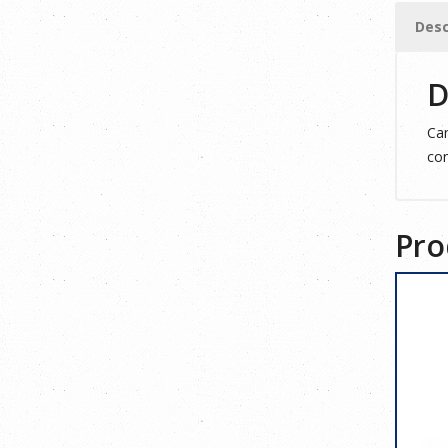
L
Desc
cantid
D
Cam
con
Pro