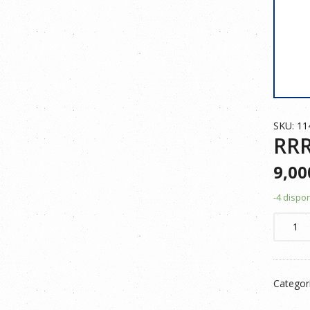
SKU: 1
RRR
9,0
-4 dispo
RRR
POLO
PI
180GR
Categor
ROME
ROJO