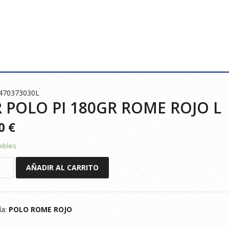
1470373030L
 POLO PI 180GR ROME ROJO L
00
€
nibles
AÑADIR AL CARRITO
ía:
POLO ROME ROJO