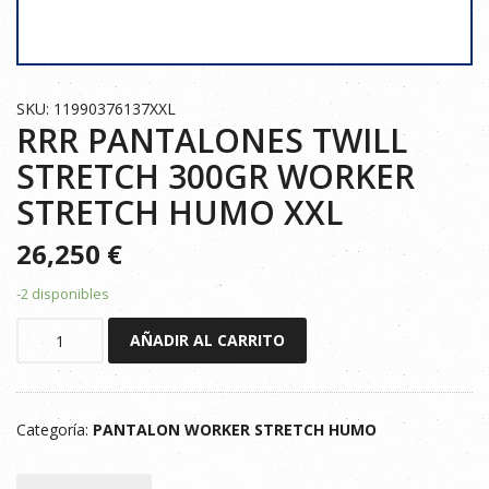
SKU: 11990376137XXL
RRR PANTALONES TWILL
STRETCH 300GR WORKER
STRETCH HUMO XXL
26,250
€
-2 disponibles
RRR
AÑADIR AL CARRITO
PANTALONES
TWILL
STRETCH
Categoría:
PANTALON WORKER STRETCH HUMO
300GR
WORKER
STRETCH