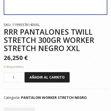
SKU: 11990376140XXL
RRR PANTALONES TWILL
STRETCH 300GR WORKER
STRETCH NEGRO XXL
26,250
€
0 disponibles
RRR
AÑADIR AL CARRITO
PANTALONES
TWILL
STRETCH
Categoría:
PANTALON WORKER STRETCH NEGRO
300GR
WORKER
STRETCH