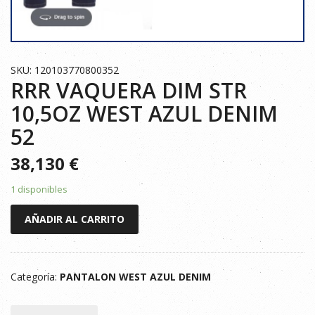
SKU: 120103770800352
RRR VAQUERA DIM STR
10,5OZ WEST AZUL DENIM
52
38,130
€
1 disponibles
RRR
AÑADIR AL CARRITO
VAQUERA
DIM
STR
Categoría:
PANTALON WEST AZUL DENIM
10,5OZ
WEST
AZUL