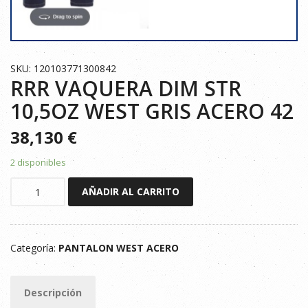
SKU: 120103771300842
RRR VAQUERA DIM STR
10,5OZ WEST GRIS ACERO 42
38,130
€
2 disponibles
RRR
AÑADIR AL CARRITO
VAQUERA
DIM
STR
Categoría:
PANTALON WEST ACERO
10,5OZ
WEST
GRIS
Descripción
ACERO