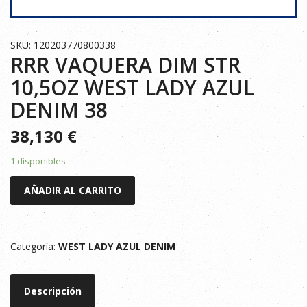
SKU: 120203770800338
RRR VAQUERA DIM STR
10,5OZ WEST LADY AZUL
DENIM 38
38,130
€
1 disponibles
RRR
AÑADIR AL CARRITO
VAQUERA
DIM
STR
Categoría:
WEST LADY AZUL DENIM
10,5OZ
WEST
LADY
Descripción
AZUL