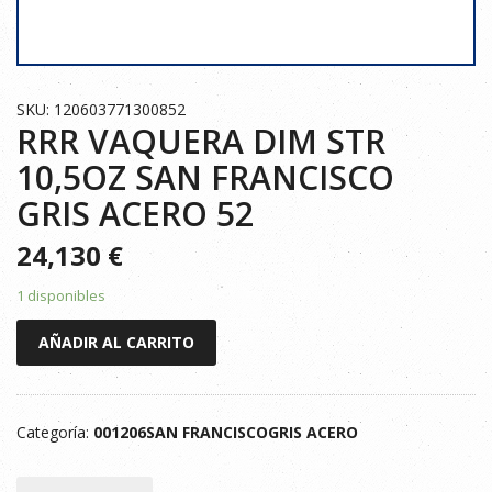
SKU: 120603771300852
RRR VAQUERA DIM STR
10,5OZ SAN FRANCISCO
GRIS ACERO 52
24,130
€
1 disponibles
RRR
AÑADIR AL CARRITO
VAQUERA
DIM
STR
Categoría:
001206SAN FRANCISCOGRIS ACERO
10,5OZ
SAN
FRANCISCO