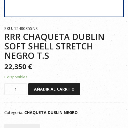
SKU: 12480355NS
RRR CHAQUETA DUBLIN
SOFT SHELL STRETCH
NEGRO T.S
22,350
€
0 disponibles
RRR
AÑADIR AL CARRITO
CHAQUETA
DUBLIN
SOFT
Categoría:
CHAQUETA DUBLIN NEGRO
SHELL
STRETCH
NEGRO