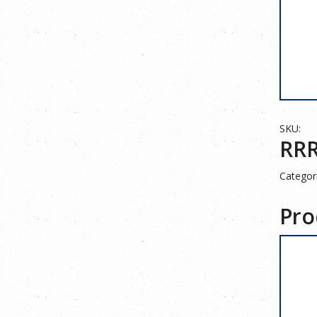
SKU:
RR
Categor
Pro