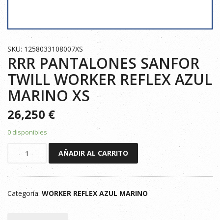
SKU: 1258033108007XS
RRR PANTALONES SANFOR
TWILL WORKER REFLEX AZUL
MARINO XS
26,250
€
0 disponibles
RRR
AÑADIR AL CARRITO
PANTALONES
SANFOR
TWILL
Categoría:
WORKER REFLEX AZUL MARINO
WORKER
REFLEX
AZUL