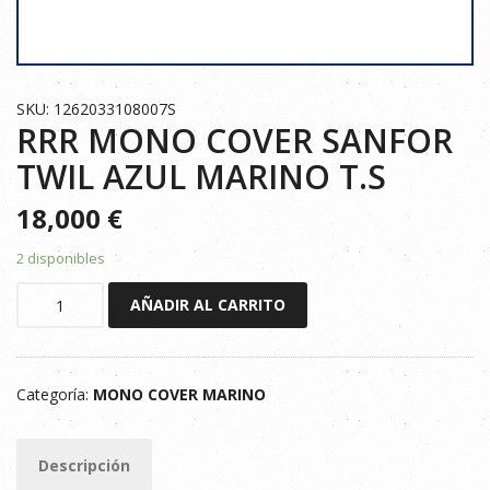
SKU: 1262033108007S
RRR MONO COVER SANFOR
TWIL AZUL MARINO T.S
18,000
€
2 disponibles
RRR
AÑADIR AL CARRITO
MONO
COVER
SANFOR
Categoría:
MONO COVER MARINO
TWIL
AZUL
MARINO
Descripción
T.S