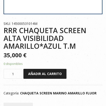
SKU: 145000531014M
RRR CHAQUETA SCREEN
ALTA VISIBILIDAD
AMARILLO*AZUL T.M
35,000
€
0 disponibles
RRR
AÑADIR AL CARRITO
CHAQUETA
SCREEN
ALTA
Categoría:
CHAQUETA SCREEN MARINO AMARILLO FLUOR
VISIBILIDAD
AMARILLO*AZUL
T.M