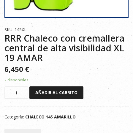
SKU: 145XL
RRR Chaleco con cremallera
central de alta visibilidad XL
19 AMAR
6,450
€
2 disponibles
RRR
AÑADIR AL CARRITO
Chaleco
con
cremallera
Categoría:
CHALECO 145 AMARILLO
central
de
alta