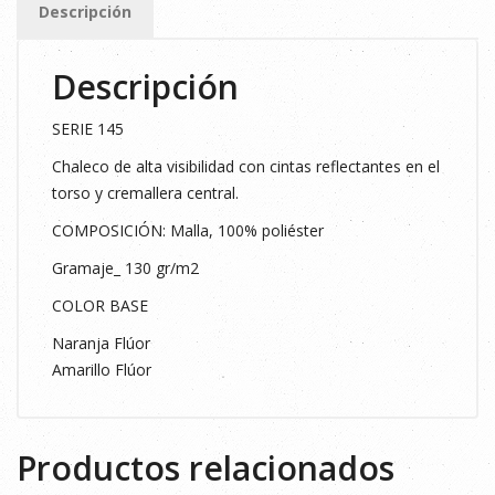
Descripción
visibilidad
XL
Descripción
19
AMAR
SERIE 145
cantidad
Chaleco de alta visibilidad con cintas reflectantes en el
torso y cremallera central.
COMPOSICIÓN: Malla, 100% poliéster
Gramaje_ 130 gr/m2
COLOR BASE
Naranja Flúor
Amarillo Flúor
Productos relacionados