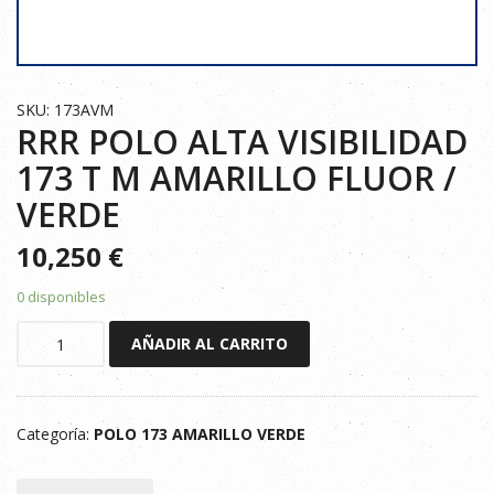
SKU: 173AVM
RRR POLO ALTA VISIBILIDAD
173 T M AMARILLO FLUOR /
VERDE
10,250
€
0 disponibles
RRR
AÑADIR AL CARRITO
POLO
ALTA
VISIBILIDAD
Categoría:
POLO 173 AMARILLO VERDE
173
T
M