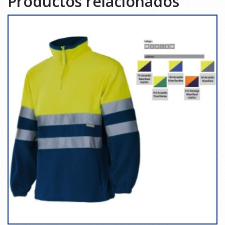
Productos relacionados
/
MARINO
T.3XL
cantidad