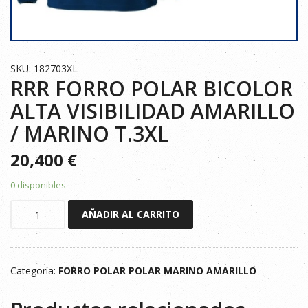
SKU: 182703XL
RRR FORRO POLAR BICOLOR
ALTA VISIBILIDAD AMARILLO
/ MARINO T.3XL
20,400
€
0 disponibles
RRR
AÑADIR AL CARRITO
FORRO
POLAR
BICOLOR
Categoría:
FORRO POLAR POLAR MARINO AMARILLO
ALTA
VISIBILIDAD
AMARILLO