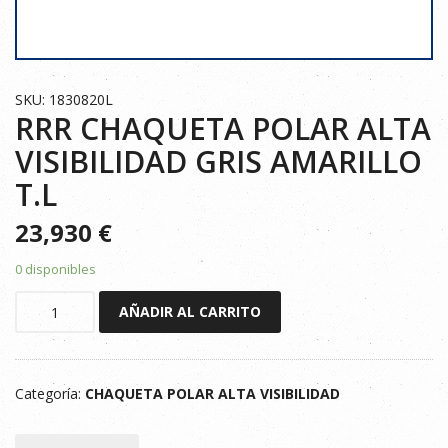
SKU: 1830820L
RRR CHAQUETA POLAR ALTA
VISIBILIDAD GRIS AMARILLO
T.L
23,930
€
0 disponibles
RRR
AÑADIR AL CARRITO
CHAQUETA
POLAR
ALTA
Categoría:
CHAQUETA POLAR ALTA VISIBILIDAD
VISIBILIDAD
GRIS
AMARILLO