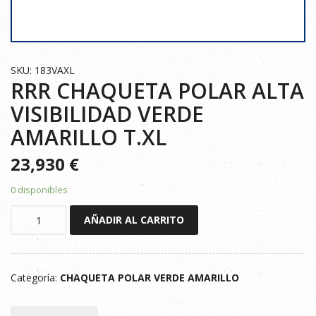
SKU: 183VAXL
RRR CHAQUETA POLAR ALTA
VISIBILIDAD VERDE
AMARILLO T.XL
23,930
€
0 disponibles
RRR
AÑADIR AL CARRITO
CHAQUETA
POLAR
ALTA
Categoría:
CHAQUETA POLAR VERDE AMARILLO
VISIBILIDAD
VERDE
AMARILLO