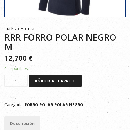
SKU: 2015010M
RRR FORRO POLAR NEGRO
M
12,700
€
0 disponibles
RRR
AÑADIR AL CARRITO
FORRO
POLAR
NEGRO
Categoría:
FORRO POLAR POLAR NEGRO
M
cantidad
Descripción