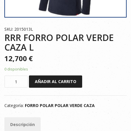
SKU: 2015013L
RRR FORRO POLAR VERDE
CAZA L
12,700
€
0 disponibles
RRR
AÑADIR AL CARRITO
FORRO
POLAR
VERDE
Categoría:
FORRO POLAR POLAR VERDE CAZA
CAZA
L
cantidad
Descripción