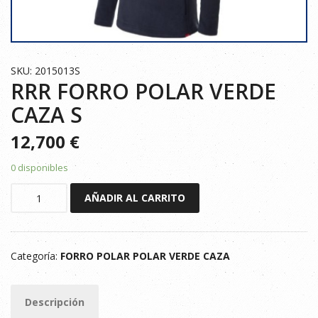
SKU: 2015013S
RRR FORRO POLAR VERDE
CAZA S
12,700
€
0 disponibles
RRR
AÑADIR AL CARRITO
FORRO
POLAR
VERDE
Categoría:
FORRO POLAR POLAR VERDE CAZA
CAZA
S
cantidad
Descripción