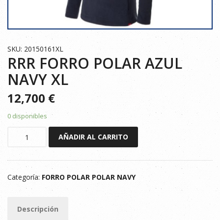
SKU: 20150161XL
RRR FORRO POLAR AZUL
NAVY XL
12,700
€
0 disponibles
RRR
AÑADIR AL CARRITO
FORRO
POLAR
AZUL
Categoría:
FORRO POLAR POLAR NAVY
NAVY
XL
cantidad
Descripción