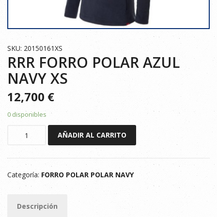
SKU: 20150161XS
RRR FORRO POLAR AZUL
NAVY XS
12,700
€
0 disponibles
RRR
AÑADIR AL CARRITO
FORRO
POLAR
AZUL
Categoría:
FORRO POLAR POLAR NAVY
NAVY
XS
cantidad
Descripción