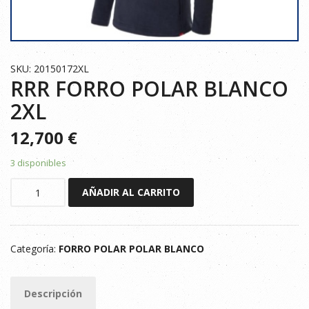
SKU: 20150172XL
RRR FORRO POLAR BLANCO
2XL
12,700
€
3 disponibles
RRR
AÑADIR AL CARRITO
FORRO
POLAR
BLANCO
Categoría:
FORRO POLAR POLAR BLANCO
2XL
cantidad
Descripción