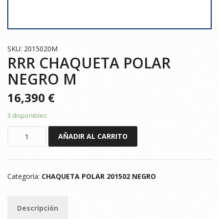
SKU: 2015020M
RRR CHAQUETA POLAR
NEGRO M
16,390
€
3 disponibles
RRR
AÑADIR AL CARRITO
CHAQUETA
POLAR
NEGRO
Categoría:
CHAQUETA POLAR 201502 NEGRO
M
cantidad
Descripción