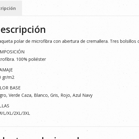
ad
ripción
escripción
queta polar de microfibra con abertura de cremallera. Tres bolsillos 
MPOSICIÓN
rofibra. 100% poliéster
AMAJE
0 gr/m2
LOR BASE
ro, Verde Caza, Blanco, Gris, Rojo, Azul Navy
LLAS
M/L/XL/2XL/3XL