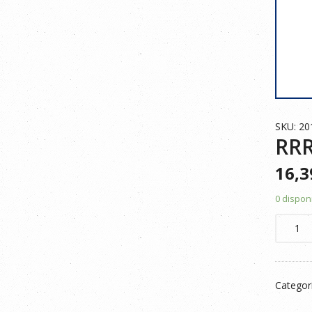
SKU: 20
RRR
16,
0 dispon
RRR
CHAQU
POLAR
AZUL
Categor
NAVY
3XL