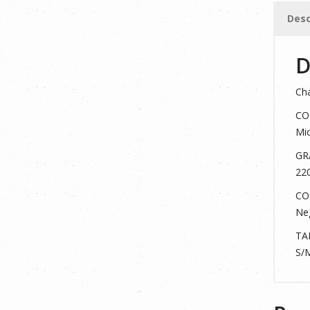
cantid
Desc
D
Cha
CO
Mic
GR
22
CO
Neg
TA
S/