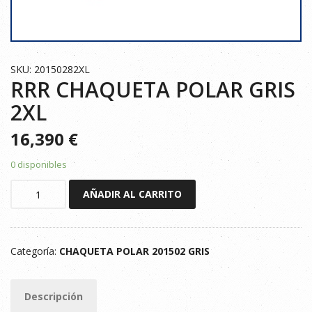
SKU: 20150282XL
RRR CHAQUETA POLAR GRIS
2XL
16,390
€
0 disponibles
RRR
AÑADIR AL CARRITO
CHAQUETA
POLAR
GRIS
Categoría:
CHAQUETA POLAR 201502 GRIS
2XL
cantidad
Descripción