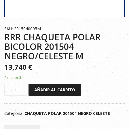
SKU: 2015040005M
RRR CHAQUETA POLAR
BICOLOR 201504
NEGRO/CELESTE M
13,740
€
0 disponibles
RRR
AÑADIR AL CARRITO
CHAQUETA
POLAR
BICOLOR
Categoría:
CHAQUETA POLAR 201504 NEGRO CELESTE
201504
NEGRO/CELESTE
M