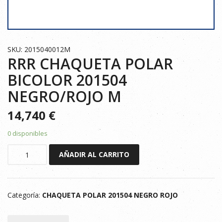
SKU: 2015040012M
RRR CHAQUETA POLAR
BICOLOR 201504
NEGRO/ROJO M
14,740
€
0 disponibles
RRR
AÑADIR AL CARRITO
CHAQUETA
POLAR
BICOLOR
Categoría:
CHAQUETA POLAR 201504 NEGRO ROJO
201504
NEGRO/ROJO
M