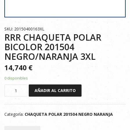
SKU: 20150400163XL
RRR CHAQUETA POLAR
BICOLOR 201504
NEGRO/NARANJA 3XL
14,740
€
0 disponibles
RRR
AÑADIR AL CARRITO
CHAQUETA
POLAR
BICOLOR
Categoría:
CHAQUETA POLAR 201504 NEGRO NARANJA
201504
NEGRO/NARANJA
3XL