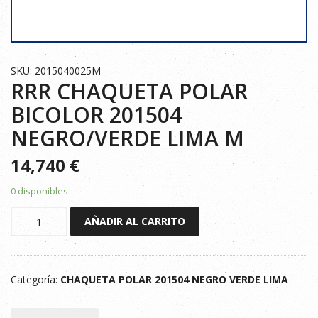
SKU: 2015040025M
RRR CHAQUETA POLAR
BICOLOR 201504
NEGRO/VERDE LIMA M
14,740
€
0 disponibles
RRR
AÑADIR AL CARRITO
CHAQUETA
POLAR
BICOLOR
Categoría:
CHAQUETA POLAR 201504 NEGRO VERDE LIMA
201504
NEGRO/VERDE
LIMA