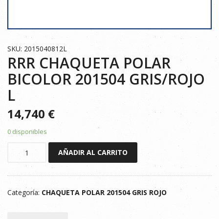
SKU: 2015040812L
RRR CHAQUETA POLAR
BICOLOR 201504 GRIS/ROJO
L
14,740
€
0 disponibles
RRR
AÑADIR AL CARRITO
CHAQUETA
POLAR
BICOLOR
Categoría:
CHAQUETA POLAR 201504 GRIS ROJO
201504
GRIS/ROJO
L